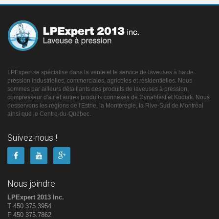
LPExpert se spécialise dans la vente et le service de laveuses à haute
pression industrielles, commerciales, agricoles et résidentielles. Nous
sommes par ailleurs détaillants des produits de laveuses à pression,
compresseur d'air et autres produits connexes de Dynablast et Kodiak. Nous
desservons les régions de l'Estrie, la Montérégie, la Rive-Sud de Montréal
ainsi que le Centre-du-Québec.
Suivez-nous !
Nous joindre
LPExpert 2013 Inc.
T 450 375.3954
F 450 375.7862