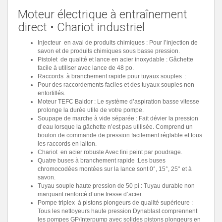
Moteur électrique à entraînement
direct • Chariot industriel
Injecteur en aval de produits chimiques : Pour l’injection de
savon et de produits chimiques sous basse pression.
Pistolet de qualité et lance en acier inoxydable : Gâchette
facile à utiliser avec lance de 48 po.
Raccords à branchement rapide pour tuyaux souples :
Pour des raccordements faciles et des tuyaux souples non
entortillés.
Moteur TEFC Baldor : Le système d’aspiration basse vitesse
prolonge la durée utile de votre pompe.
Soupape de marche à vide séparée : Fait dévier la pression
d’eau lorsque la gâchette n’est pas utilisée. Comprend un
bouton de commande de pression facilement réglable et tous
les raccords en laiton.
Chariot en acier robuste Avec fini peint par poudrage.
Quatre buses à branchement rapide :Les buses
chromocodées montées sur la lance sont 0°, 15°, 25° et à
savon.
Tuyau souple haute pression de 50 pi : Tuyau durable non
marquant renforcé d’une tresse d’acier.
Pompe triplex à pistons plongeurs de qualité supérieure :
Tous les nettoyeurs haute pression Dynablast comprennent
les pompes GP/Interpump avec solides pistons plongeurs en